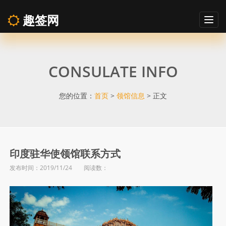
趣签网
Togg
navig
印
CONSULATE INFO
度
驻
您的位置：
首页
>
领馆信息
> 正文
华
使
印度驻华使领馆联系方式
发布时间：2019/11/24 阅读数：
领
馆