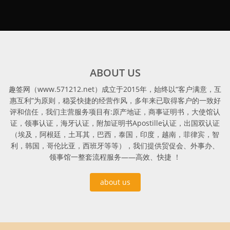
ABOUT US
趣签网（www.571212.net）成立于2015年，始终以“客户满意，互
惠互利”为原则，稳妥快捷的经营作风，多年来已取得客户的一致好
评和信任，我们主营服务项目有:原产地证，商事证明书，大使馆认
证，领事认证，海牙认证，附加证明书Apostille认证，出国双认证
（埃及，阿根廷，土耳其，巴西，泰国，印度，越南，菲律宾，智
利，韩国，哥伦比亚，西班牙等等），我们提供贸促会、外事办、
领事馆一整套流程服务——高效、快捷 ！
about us