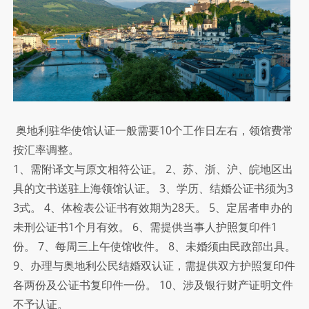
认
证
相
关
奥地利驻华使馆认证一般需要10个工作日左右，领馆费常
要
按汇率调整。
求
1、需附译文与原文相符公证。 2、苏、浙、沪、皖地区出
具的文书送驻上海领馆认证。 3、学历、结婚公证书须为3
3式。 4、体检表公证书有效期为28天。 5、定居者申办的
未刑公证书1个月有效。 6、需提供当事人护照复印件1
份。 7、每周三上午使馆收件。 8、未婚须由民政部出具。
9、办理与奥地利公民结婚双认证，需提供双方护照复印件
各两份及公证书复印件一份。 10、涉及银行财产证明文件
不予认证。