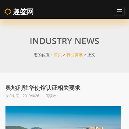
趣签网
Togg
navig
奥
INDUSTRY NEWS
地
利
您的位置：
首页
>
行业资讯
> 正文
驻
华
奥地利驻华使馆认证相关要求
发布时间：2019/4/26 阅读数：
使
馆