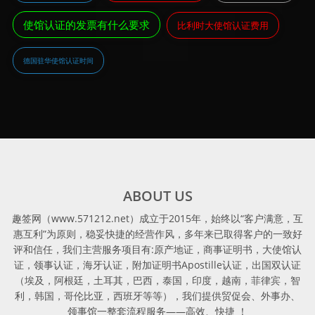
使馆认证的发票有什么要求
比利时大使馆认证费用
德国驻华使馆认证时间
ABOUT US
趣签网（www.571212.net）成立于2015年，始终以“客户满意，互
惠互利”为原则，稳妥快捷的经营作风，多年来已取得客户的一致好
评和信任，我们主营服务项目有:原产地证，商事证明书，大使馆认
证，领事认证，海牙认证，附加证明书Apostille认证，出国双认证
（埃及，阿根廷，土耳其，巴西，泰国，印度，越南，菲律宾，智
利，韩国，哥伦比亚，西班牙等等），我们提供贸促会、外事办、
领事馆一整套流程服务——高效、快捷 ！