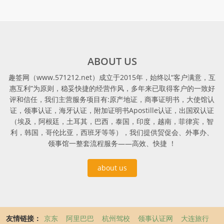
ABOUT US
趣签网（www.571212.net）成立于2015年，始终以“客户满意，互
惠互利”为原则，稳妥快捷的经营作风，多年来已取得客户的一致好
评和信任，我们主营服务项目有:原产地证，商事证明书，大使馆认
证，领事认证，海牙认证，附加证明书Apostille认证，出国双认证
（埃及，阿根廷，土耳其，巴西，泰国，印度，越南，菲律宾，智
利，韩国，哥伦比亚，西班牙等等），我们提供贸促会、外事办、
领事馆一整套流程服务——高效、快捷 ！
about us
友情链接：
京东
阿里巴巴
杭州驾校
领事认证网
大连旅行