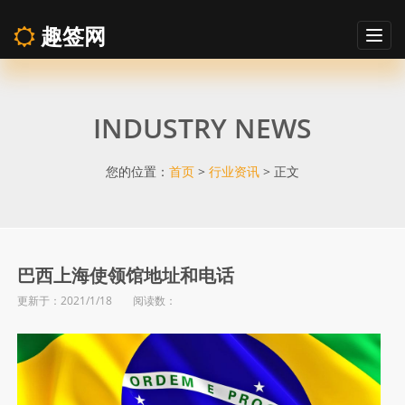
趣签网
Togg
navig
巴
INDUSTRY NEWS
西
上
您的位置：
首页
>
行业资讯
> 正文
海
使
巴西上海使领馆地址和电话
更新于：2021/1/18 阅读数：
领
馆