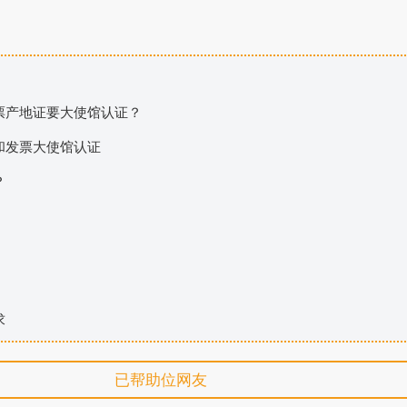
票产地证要大使馆认证？
和发票大使馆认证
？
求
已帮助
位网友