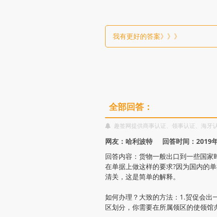
和
原
我有更好的答案》》》
产
地
证
全部回答：
趣签网提供商事认证、领事认证、海牙
大
网友：哈利波特 回答时间：2019年
使
回答内容：货物一般出口到一些国家
在单据上做这样的要求?因为国内的
馆
清关，这是简单的解释。
如何办理？大致的方法：1.贸促会出
加
区划分，你需要在所属领区的使领馆