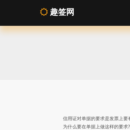
趣签网
发
票
大
使
馆
认
信用证对单据的要求是发票上要
证
为什么要在单据上做这样的要求