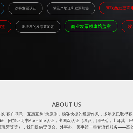
阿联酋发票商
沙特发票认证
埃及产地证和发票加签
商业发票领事馆盖章
加签
埃
出埃及的发票要加签
ABOUT US
15年，始终以“客户满意，互惠互利”为原则，稳妥快捷的经营作风，多年来已取
，附加证明书Apostille认证，出国双认证（埃及，阿根廷，土耳其
西班牙等等），我们提供贸促会、外事办、领事馆一整套流程服务——高效