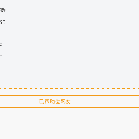
问题
书？
证
证
已帮助
位网友