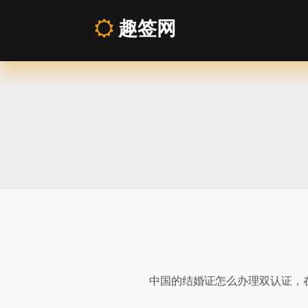
趣签网
结
婚
证
越
南
双
中国的结婚证怎么办理双认证，
认