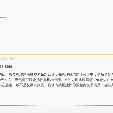
认证代办服务。
0月30日
的话，就要办理越南驻华使馆双认证，先办理好结婚证公证书，然后送外
10天左右，当然也可以委托代办机构办理。自己办理比较麻烦，你要先在
书在越南一般不是长期有效的，具体有效期建议你跟越南文书使用方确认