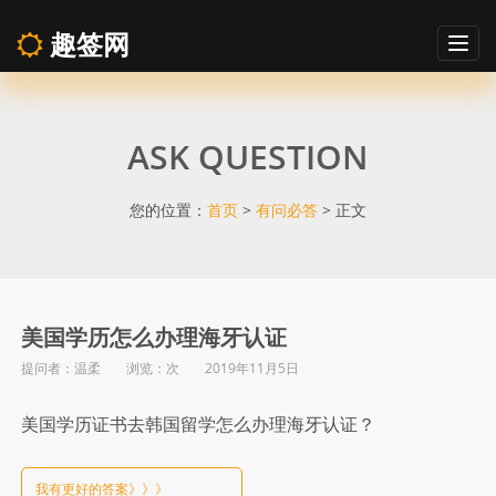
趣签网
Togg
navig
美
ASK QUESTION
国
学
您的位置：
首页
>
有问必答
> 正文
历
怎
美国学历怎么办理海牙认证
提问者：温柔 浏览：
次 2019年11月5日
么
美国学历证书去韩国留学怎么办理海牙认证？
办
我有更好的答案》》》