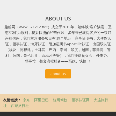
ABOUT US
趣签网（www.571212.net）成立于2015年，始终以“客户满意，互
惠互利”为原则，稳妥快捷的经营作风，多年来已取得客户的一致好
评和信任，我们主营服务项目有:原产地证，商事证明书，大使馆认
证，领事认证，海牙认证，附加证明书Apostille认证，出国双认证
（埃及，阿根廷，土耳其，巴西，泰国，印度，越南，菲律宾，智
利，韩国，哥伦比亚，西班牙等等），我们提供贸促会、外事办、
领事馆一整套流程服务——高效、快捷 ！
about us
友情链接：
京东
阿里巴巴
杭州驾校
领事认证网
大连旅行
社
西藏旅行社