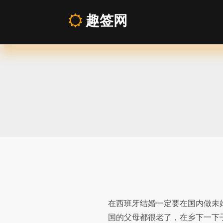
趣签网
如
何
做
未
婚
证
在西班牙结婚一定要在国内做未
明
国的父母都很老了，在乡下一下