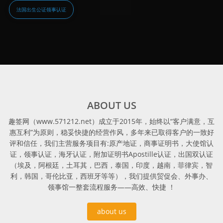
法国出生公证领事认证
ABOUT US
趣签网（www.571212.net）成立于2015年，始终以“客户满意，互
惠互利”为原则，稳妥快捷的经营作风，多年来已取得客户的一致好
评和信任，我们主营服务项目有:原产地证，商事证明书，大使馆认
证，领事认证，海牙认证，附加证明书Apostille认证，出国双认证
（埃及，阿根廷，土耳其，巴西，泰国，印度，越南，菲律宾，智
利，韩国，哥伦比亚，西班牙等等），我们提供贸促会、外事办、
领事馆一整套流程服务——高效、快捷 ！
about us