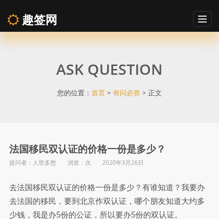
趣签网
Togg
navig
法
ASK QUESTION
国
移
您的位置：
首页
>
有问必答
> 正文
民
双
法国移民双认证的价格一份是多少？
提问者：人世多愁 浏览：
次 2020年3月26日
认
去法国移民双认证的价格一份是多少？有谁知道？我要办
证
去法国的移民，要到北京作双认证，哪个朋友知道大约多
少钱，我是办5份的公证，所以要办5份的双认证。