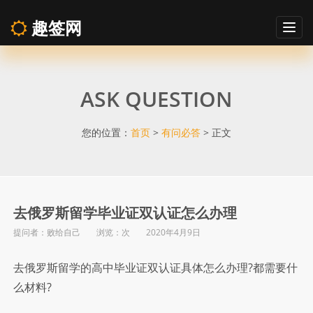
趣签网
Togg
navig
去
ASK QUESTION
俄
罗
您的位置：
首页
>
有问必答
> 正文
斯
留
去俄罗斯留学毕业证双认证怎么办理
提问者：败给自己 浏览：
次 2020年4月9日
学
去俄罗斯留学的高中毕业证双认证具体怎么办理?都需要什
毕
么材料?