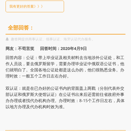
业
我有更好的答案》》》
证
双
全部回答：
趣签网提供商事认证、领事认证、海牙认证代办服务。
认
网友：不苟言笑 回答时间：2020年4月9日
证
回答内容：公证：带上毕业证及相关材料去当地涉外公证处，和工
作人员说，要去俄罗斯留学，需要办理毕业证中俄双语公证书，他
们就明白了。全国各地公证处都是这么办的，他们很熟悉业务。办
怎
理时效：一般五个工作日左右办好。
么
双认证：就是在已办好的公证书内的背面盖上两戳（分别代表外交
部认证和俄罗斯大使馆认证）在公证书出来后还需前往省政府外事
办
办办理或者找代办机构办理。办理时效：8-15个工作日左右，具体
以地方办理及代办机构时效为准。
理