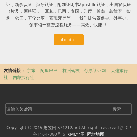
证，领事认证，海牙认证，附加证明书Apostille认证，出国双认证
（埃及，阿根廷，土耳其，巴西，泰国，印度，越南，菲律宾，智
利，韩国，哥伦比亚，西班牙等等），我们提供贸促会、外事办、
领事馆一整套流程服务——高效、快捷 ！
about us
友情链接：
京东
阿里巴巴
杭州驾校
领事认证网
大连旅行
社
西藏旅行社
Copyright © 2015 趣签网 571212.net All rights reserved
浙ICP
备11047380号-5
XML地图
网站地图