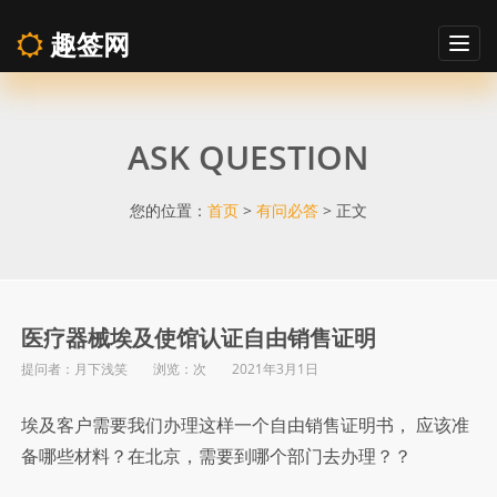
趣签网
Togg
navig
医
ASK QUESTION
疗
器
您的位置：
首页
>
有问必答
> 正文
械
埃
医疗器械埃及使馆认证自由销售证明
提问者：月下浅笑 浏览：
次 2021年3月1日
及
埃及客户需要我们办理这样一个自由销售证明书， 应该准
使
备哪些材料？在北京，需要到哪个部门去办理？？