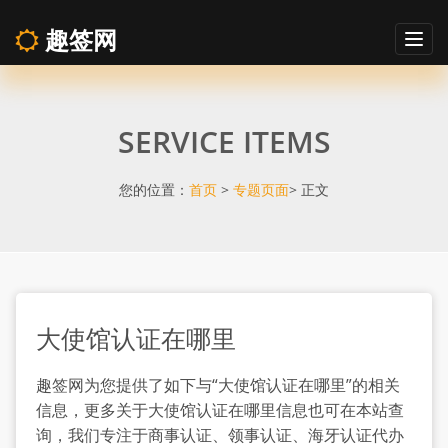
趣签网
Togg
navig
大
SERVICE ITEMS
使
馆
您的位置：
首页
>
专题页面
> 正文
认
证
大使馆认证在哪里
在
趣签网为您提供了如下与“大使馆认证在哪里”的相关
哪
信息，更多关于大使馆认证在哪里信息也可在本站查
询，我们专注于商事认证、领事认证、海牙认证代办