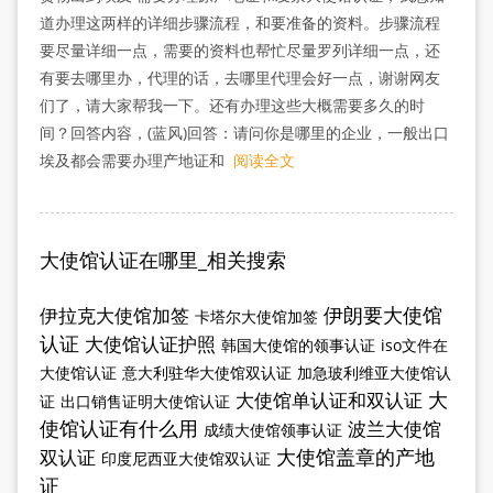
道办理这两样的详细步骤流程，和要准备的资料。步骤流程
要尽量详细一点，需要的资料也帮忙尽量罗列详细一点，还
有要去哪里办，代理的话，去哪里代理会好一点，谢谢网友
们了，请大家帮我一下。还有办理这些大概需要多久的时
间？回答内容，(蓝风)回答：请问你是哪里的企业，一般出口
埃及都会需要办理产地证和
阅读全文
大使馆认证在哪里_相关搜索
伊朗要大使馆
伊拉克大使馆加签
卡塔尔大使馆加签
认证
大使馆认证护照
韩国大使馆的领事认证
iso文件在
大使馆认证
意大利驻华大使馆双认证
加急玻利维亚大使馆认
大
大使馆单认证和双认证
证
出口销售证明大使馆认证
使馆认证有什么用
波兰大使馆
成绩大使馆领事认证
大使馆盖章的产地
双认证
印度尼西亚大使馆双认证
证