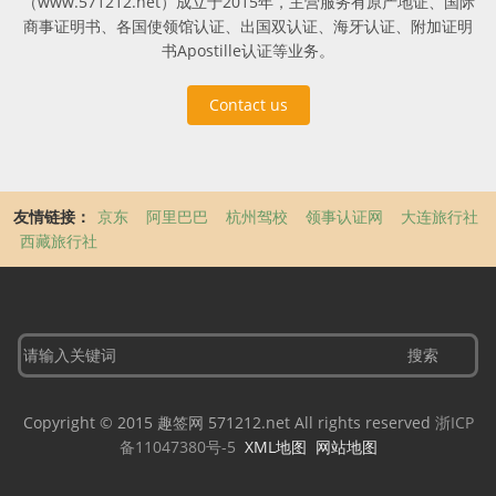
（www.571212.net）成立于2015年，主营服务有原产地证、国际
商事证明书、各国使领馆认证、出国双认证、海牙认证、附加证明
书Apostille认证等业务。
Contact us
友情链接：
京东
阿里巴巴
杭州驾校
领事认证网
大连旅行社
西藏旅行社
Copyright © 2015 趣签网 571212.net All rights reserved
浙ICP
备11047380号-5
XML地图
网站地图