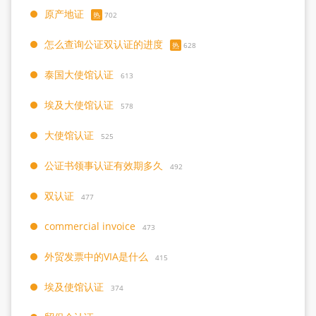
原产地证
热
702
怎么查询公证双认证的进度
热
628
泰国大使馆认证
613
埃及大使馆认证
578
大使馆认证
525
公证书领事认证有效期多久
492
双认证
477
commercial invoice
473
外贸发票中的VIA是什么
415
埃及使馆认证
374