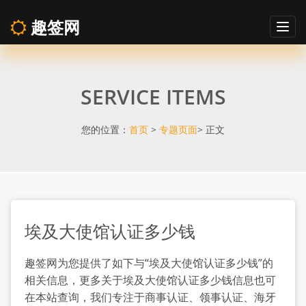
趣签网
Togg
navig
埃
SERVICE ITEMS
及
大
您的位置：
首页
>
专题页面
> 正文
使
馆
埃及大使馆认证多少钱
认
趣签网为您提供了如下与“埃及大使馆认证多少钱”的
证
相关信息，更多关于埃及大使馆认证多少钱信息也可
在本站查询，我们专注于商事认证、领事认证、海牙