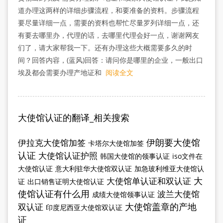
道办理这两样的详细步骤流程，和要准备的资料。步骤流程
要尽量详细一点，需要的资料也帮忙尽量罗列详细一点，还
有要去哪里办，代理的话，去哪里代理会好一点，谢谢网友
们了，请大家帮我一下。还有办理这些大概需要多久的时
间？回答内容，(蓝风)回答：请问你是哪里的企业，一般出口
埃及都会需要办理产地证和
阅读全文
大使馆认证的翻译_相关搜索
伊朗要大使馆
伊拉克大使馆加签
卡塔尔大使馆加签
认证
大使馆认证护照
韩国大使馆的领事认证
iso文件在
大使馆认证
意大利驻华大使馆双认证
加急玻利维亚大使馆认
大
大使馆单认证和双认证
证
出口销售证明大使馆认证
使馆认证有什么用
波兰大使馆
成绩大使馆领事认证
大使馆盖章的产地
双认证
印度尼西亚大使馆双认证
证