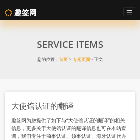
趣签网
Togg
navig
大
SERVICE ITEMS
使
馆
您的位置：
首页
>
专题页面
> 正文
认
证
大使馆认证的翻译
的
趣签网为您提供了如下与“大使馆认证的翻译”的相关
翻
信息，更多关于大使馆认证的翻译信息也可在本站查
询，我们专注于商事认证、领事认证、海牙认证代办