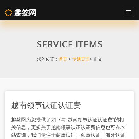
趣签网
Togg
navig
越
SERVICE ITEMS
南
领
您的位置：
首页
>
专题页面
> 正文
事
认
越南领事认证认证费
证
趣签网为您提供了如下与“越南领事认证认证费”的相
认
关信息，更多关于越南领事认证认证费信息也可在本
站查询，我们专注于商事认证、领事认证、海牙认证