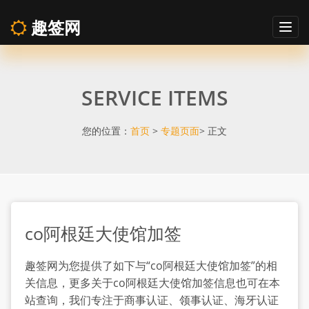
趣签网
Togg
navig
co
SERVICE ITEMS
阿
根
您的位置：
首页
>
专题页面
> 正文
廷
大
co阿根廷大使馆加签
使
趣签网为您提供了如下与“co阿根廷大使馆加签”的相
馆
关信息，更多关于co阿根廷大使馆加签信息也可在本
站查询，我们专注于商事认证、领事认证、海牙认证