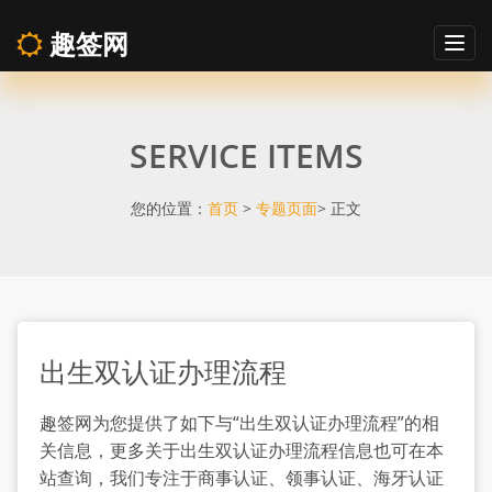
趣签网
Togg
navig
出
SERVICE ITEMS
生
双
您的位置：
首页
>
专题页面
> 正文
认
证
出生双认证办理流程
办
趣签网为您提供了如下与“出生双认证办理流程”的相
理
关信息，更多关于出生双认证办理流程信息也可在本
站查询，我们专注于商事认证、领事认证、海牙认证