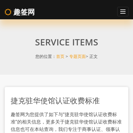
趣签网
Togg
navig
捷
SERVICE ITEMS
克
驻
您的位置：
首页
>
专题页面
> 正文
华
使
捷克驻华使馆认证收费标准
馆
趣签网为您提供了如下与“捷克驻华使馆认证收费标
认
准”的相关信息，更多关于捷克驻华使馆认证收费标准
信息也可在本站查询，我们专注于商事认证、领事认