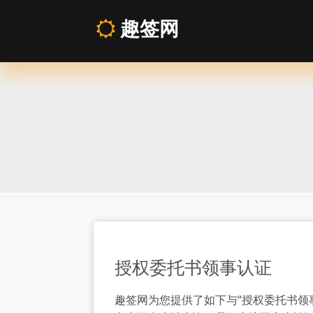
趣签网
授
权
委
托
书
领
授权委托书领事认证
事
趣签网为您提供了如下与“授权委托书领