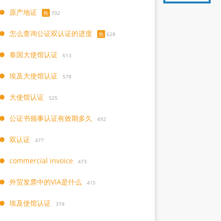
原产地证
热
702
怎么查询公证双认证的进度
热
628
泰国大使馆认证
613
埃及大使馆认证
578
大使馆认证
525
公证书领事认证有效期多久
492
双认证
477
commercial invoice
473
外贸发票中的VIA是什么
415
埃及使馆认证
374