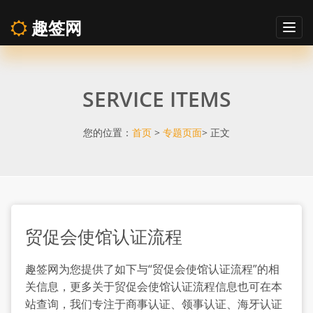
趣签网
Togg
navig
贸
SERVICE ITEMS
促
会
您的位置：
首页
>
专题页面
> 正文
使
馆
贸促会使馆认证流程
认
趣签网为您提供了如下与“贸促会使馆认证流程”的相
证
关信息，更多关于贸促会使馆认证流程信息也可在本
站查询，我们专注于商事认证、领事认证、海牙认证