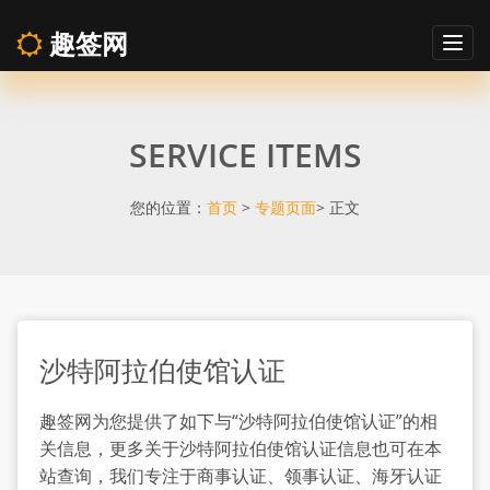
趣签网
Togg
navig
沙
SERVICE ITEMS
特
阿
您的位置：
首页
>
专题页面
> 正文
拉
伯
沙特阿拉伯使馆认证
使
趣签网为您提供了如下与“沙特阿拉伯使馆认证”的相
馆
关信息，更多关于沙特阿拉伯使馆认证信息也可在本
站查询，我们专注于商事认证、领事认证、海牙认证