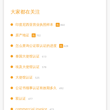
大家都在关注
印度尼西亚营业执照样本
热
860
原产地证
热
702
怎么查询公证双认证的进度
热
628
泰国大使馆认证
613
埃及大使馆认证
578
大使馆认证
525
公证书领事认证有效期多久
492
双认证
477
commercial invoice
473