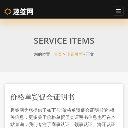
趣签网
Togg
navig
价
SERVICE ITEMS
格
单
您的位置：
首页
>
专题页面
> 正文
贸
促
价格单贸促会证明书
会
趣签网为您提供了如下与“价格单贸促会证明书”的相
证
关信息，更多关于价格单贸促会证明书信息也可在本
站查询，我们专注于商事认证、领事认证、海牙认证