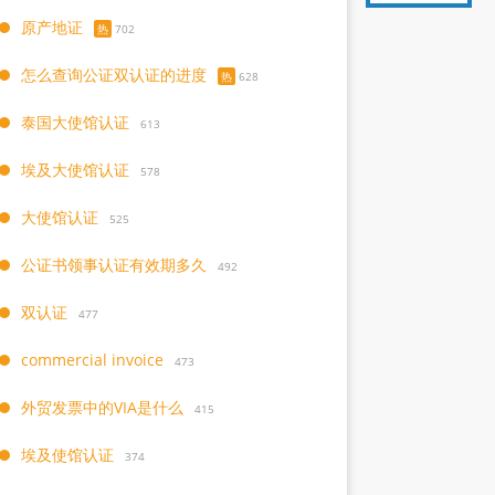
原产地证
热
702
怎么查询公证双认证的进度
热
628
泰国大使馆认证
613
埃及大使馆认证
578
大使馆认证
525
公证书领事认证有效期多久
492
双认证
477
commercial invoice
473
外贸发票中的VIA是什么
415
埃及使馆认证
374