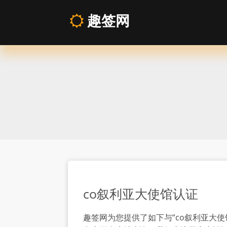
趣签网
co
叙
利
亚
大
使
co叙利亚大使馆认证
馆
趣签网为您提供了如下与“co叙利亚大使