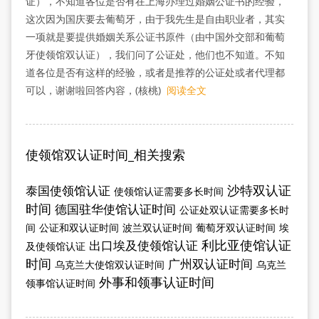
证），不知道各位是否有在上海办理过婚姻公证书的经验，
这次因为国庆要去葡萄牙，由于我先生是自由职业者，其实
一项就是要提供婚姻关系公证书原件（由中国外交部和葡萄
牙使领馆双认证），我们问了公证处，他们也不知道。不知
道各位是否有这样的经验，或者是推荐的公证处或者代理都
可以，谢谢啦回答内容，(核桃)
阅读全文
使领馆双认证时间_相关搜索
沙特双认证
泰国使领馆认证
使领馆认证需要多长时间
时间
德国驻华使馆认证时间
公证处双认证需要多长时
间
公证和双认证时间
波兰双认证时间
葡萄牙双认证时间
埃
利比亚使馆认证
出口埃及使领馆认证
及使领馆认证
时间
广州双认证时间
乌克兰大使馆双认证时间
乌克兰
外事和领事认证时间
领事馆认证时间