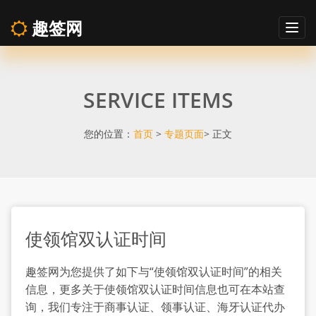
趣签网
Togg
navig
使
SERVICE ITEMS
领
馆
您的位置：
首页
>
专题页面
> 正文
双
认
使领馆双认证时间
证
趣签网为您提供了如下与“使领馆双认证时间”的相关
时
信息，更多关于使领馆双认证时间信息也可在本站查
询，我们专注于商事认证、领事认证、海牙认证代办