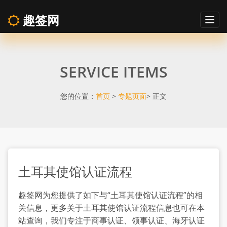
趣签网
Togg
navig
土
SERVICE ITEMS
耳
其
您的位置：
首页
>
专题页面
> 正文
使
馆
土耳其使馆认证流程
认
趣签网为您提供了如下与“土耳其使馆认证流程”的相
证
关信息，更多关于土耳其使馆认证流程信息也可在本
站查询，我们专注于商事认证、领事认证、海牙认证