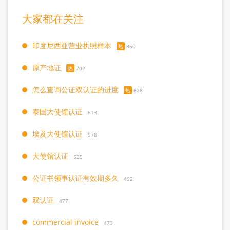
大家都在关注
印度尼西亚营业执照样本
热
860
原产地证
热
702
怎么查询公证双认证的进度
热
628
泰国大使馆认证
613
埃及大使馆认证
578
大使馆认证
525
公证书领事认证有效期多久
492
双认证
477
commercial invoice
473