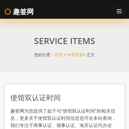
趣签网
Togg
navig
使
SERVICE ITEMS
馆
双
您的位置：
首页
>
专题页面
> 正文
认
证
使馆双认证时间
时
趣签网为您提供了如下与“使馆双认证时间”的相关信
间
息，更多关于使馆双认证时间信息也可在本站查询，
我们专注于商事认证、领事认证、海牙认证代办业