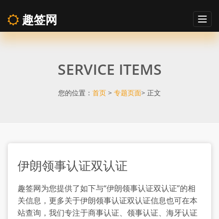
趣签网
Togg
navig
伊
SERVICE ITEMS
朗
领
您的位置：
首页
>
专题页面
> 正文
事
认
伊朗领事认证双认证
证
趣签网为您提供了如下与“伊朗领事认证双认证”的相
双
关信息，更多关于伊朗领事认证双认证信息也可在本
站查询，我们专注于商事认证、领事认证、海牙认证