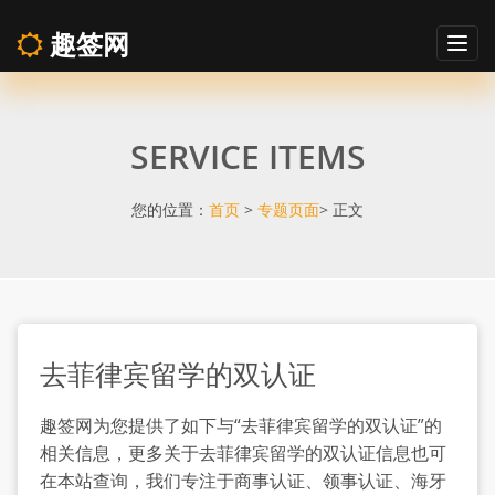
趣签网
Togg
navig
去
SERVICE ITEMS
菲
律
您的位置：
首页
>
专题页面
> 正文
宾
留
去菲律宾留学的双认证
学
趣签网为您提供了如下与“去菲律宾留学的双认证”的
的
相关信息，更多关于去菲律宾留学的双认证信息也可
在本站查询，我们专注于商事认证、领事认证、海牙