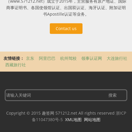
（www.571212.net）成立于2015年，主营服务有原产地证、国际
商事证明书、各国使领馆认证、出国双认证、海牙认证、附加证明
书Apostille认证等业务。
Contact us
友情链接：
京东
阿里巴巴
杭州驾校
领事认证网
大连旅行社
西藏旅行社
Copyright © 2015 趣签网 571212.net All rights reserved
浙ICP
备11047380号-5
XML地图
网站地图