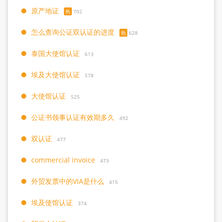
原产地证
热
702
怎么查询公证双认证的进度
热
628
泰国大使馆认证
613
埃及大使馆认证
578
大使馆认证
525
公证书领事认证有效期多久
492
双认证
477
commercial invoice
473
外贸发票中的VIA是什么
415
埃及使馆认证
374