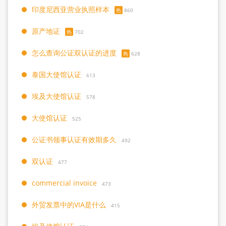
印度尼西亚营业执照样本
热
860
原产地证
热
702
怎么查询公证双认证的进度
热
628
泰国大使馆认证
613
埃及大使馆认证
578
大使馆认证
525
公证书领事认证有效期多久
492
双认证
477
commercial invoice
473
外贸发票中的VIA是什么
415