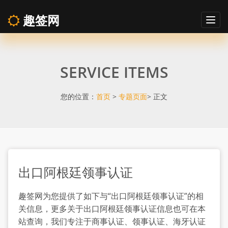
趣签网
Togg
navig
出
SERVICE ITEMS
口
阿
您的位置：
首页
>
专题页面
> 正文
根
廷
出口阿根廷领事认证
领
趣签网为您提供了如下与“出口阿根廷领事认证”的相
事
关信息，更多关于出口阿根廷领事认证信息也可在本
站查询，我们专注于商事认证、领事认证、海牙认证