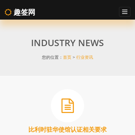
趣签网
Togg
navig
趣
INDUSTRY NEWS
签
网
您的位置：
首页
>
行业资讯
行
业
资
讯
比利时驻华使馆认证相关要求