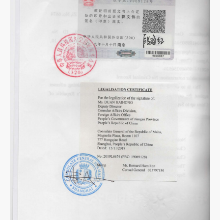
证
样
本