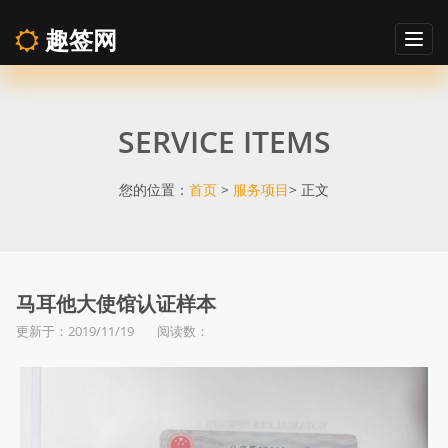
趣签网
Togg
navig
马
SERVICE ITEMS
耳
他
您的位置：
首页
>
服务项目
> 正文
大
使
马耳他大使馆认证样本
更新于：2019/11/19 阅读数：
馆
认