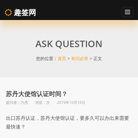
趣签网
Togg
navig
苏
ASK QUESTION
丹
大
您的位置：
首页
>
有问必答
> 正文
使
馆
苏丹大使馆认证时间？
提问者：方杰 浏览：
次 2019年10月16日
认
出口苏丹认证，苏丹大使馆认证，要多久可以办出来需要
证
最快速？