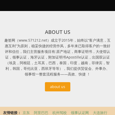
ABOUT US
趣签网（www.571212.net）成立于2015年，始终以“客户满意，互
惠互利”为原则，稳妥快捷的经营作风，多年来已取得客户的一致好
评和信任，我们主营服务项目有:原产地证，商事证明书，大使馆认
证，领事认证，海牙认证，附加证明书Apostille认证，出国双认证
（埃及，阿根廷，土耳其，巴西，泰国，印度，越南，菲律宾，智
利，韩国，哥伦比亚，西班牙等等），我们提供贸促会、外事办、
领事馆一整套流程服务——高效、快捷 ！
about us
友情链接：
京东
阿里巴巴
杭州驾校
领事认证网
大连旅行