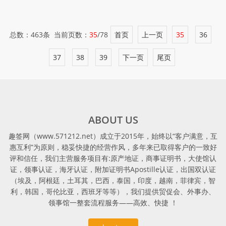
总数：463条 当前页数：
35
/78
首页
上一页
35
36
37
38
39
下一页
尾页
ABOUT US
趣签网（www.571212.net）成立于2015年，始终以“客户满意，互
惠互利”为原则，稳妥快捷的经营作风，多年来已取得客户的一致好
评和信任，我们主营服务项目有:原产地证，商事证明书，大使馆认
证，领事认证，海牙认证，附加证明书Apostille认证，出国双认证
（埃及，阿根廷，土耳其，巴西，泰国，印度，越南，菲律宾，智
利，韩国，哥伦比亚，西班牙等等），我们提供贸促会、外事办、
领事馆一整套流程服务——高效、快捷 ！