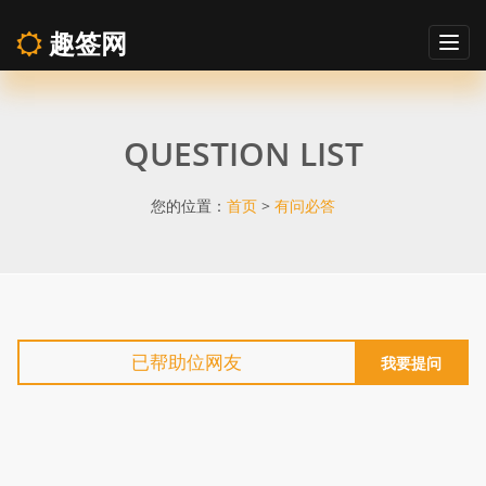
趣签网
Togg
navig
趣
QUESTION LIST
签
网
您的位置：
首页
>
有问必答
有
问
已帮助
位网友
我要提问
必
答