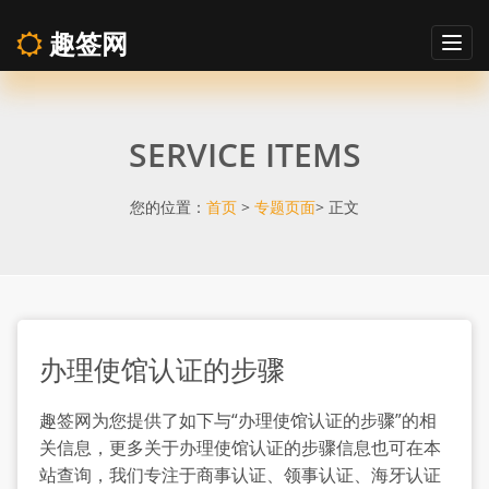
趣签网
Togg
navig
办
SERVICE ITEMS
理
使
您的位置：
首页
>
专题页面
> 正文
馆
认
办理使馆认证的步骤
证
趣签网为您提供了如下与“办理使馆认证的步骤”的相
的
关信息，更多关于办理使馆认证的步骤信息也可在本
站查询，我们专注于商事认证、领事认证、海牙认证