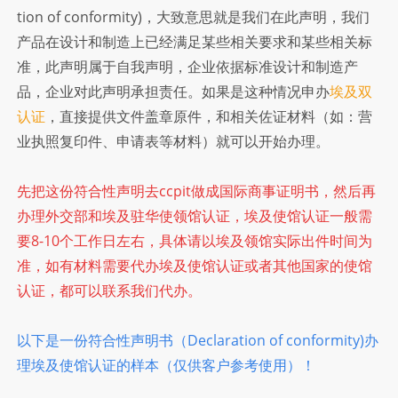
埃
tion of conformity)，大致意思就是我们在此声明，我们
及
产品在设计和制造上已经满足某些相关要求和某些相关标
准，此声明属于自我声明，企业依据标准设计和制造产
领
品，企业对此声明承担责任。如果是这种情况申办
埃及双
认证
，直接提供文件盖章原件，和相关佐证材料（如：营
事
业执照复印件、申请表等材料）就可以开始办理。
认
先把这份符合性声明去ccpit做成国际商事证明书，然后再
证
办理外交部和埃及驻华使领馆认证，埃及使馆认证一般需
要8-10个工作日左右，具体请以埃及领馆实际出件时间为
准，如有材料需要代办埃及使馆认证或者其他国家的使馆
认证，都可以联系我们代办。
以下是一份符合性声明书（Declaration of conformity)办
理埃及使馆认证的样本（仅供客户参考使用）！