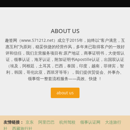
ABOUT US
趣签网（www.571212.net）成立于2015年，始终以“客户满意，互
惠互利”为原则，稳妥快捷的经营作风，多年来已取得客户的一致好
评和信任，我们主营服务项目有:原产地证，商事证明书，大使馆认
证，领事认证，海牙认证，附加证明书Apostille认证，出国双认证
（埃及，阿根廷，土耳其，巴西，泰国，印度，越南，菲律宾，智
利，韩国，哥伦比亚，西班牙等等），我们提供贸促会、外事办、
领事馆一整套流程服务——高效、快捷 ！
about us
友情链接：
京东
阿里巴巴
杭州驾校
领事认证网
大连旅行
社
西藏旅行社