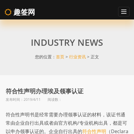
趣签网
Togg
navig
符
INDUSTRY NEWS
合
性
您的位置：
首页
>
行业资讯
> 正文
声
明
符合性声明办理埃及领事认证
发布时间：2019/4/11 阅读数：
办
符合性声明书是经常需要办理领事认证的材料，该证书通
理
常由企业自行出具或者由官方机构/专业机构出具，都是可
以申办领事认证的。企业自行出具的
符合性声明
（Declara