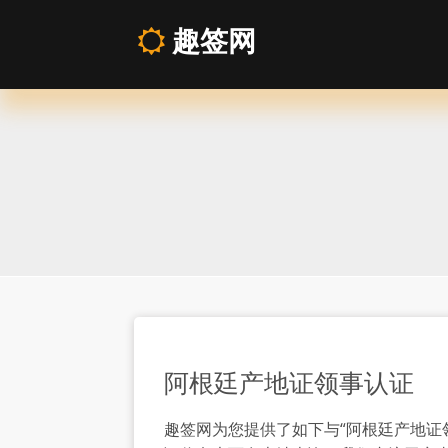
趣签网
阿
根
廷
产
地
证
阿根廷产地证领事认证
领
趣签网为您提供了如下与“阿根廷产地证