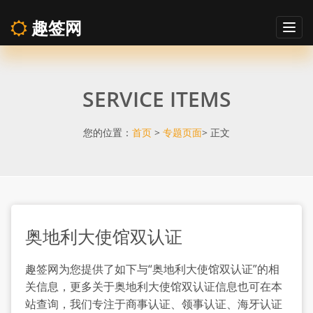
趣签网
Togg
navig
奥
SERVICE ITEMS
地
利
您的位置：
首页
>
专题页面
> 正文
大
使
奥地利大使馆双认证
馆
趣签网为您提供了如下与“奥地利大使馆双认证”的相
双
关信息，更多关于奥地利大使馆双认证信息也可在本
站查询，我们专注于商事认证、领事认证、海牙认证