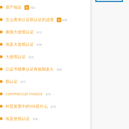
原产地证
热
702
怎么查询公证双认证的进度
热
628
泰国大使馆认证
613
埃及大使馆认证
578
大使馆认证
525
公证书领事认证有效期多久
492
双认证
477
commercial invoice
473
外贸发票中的VIA是什么
415
埃及使馆认证
374