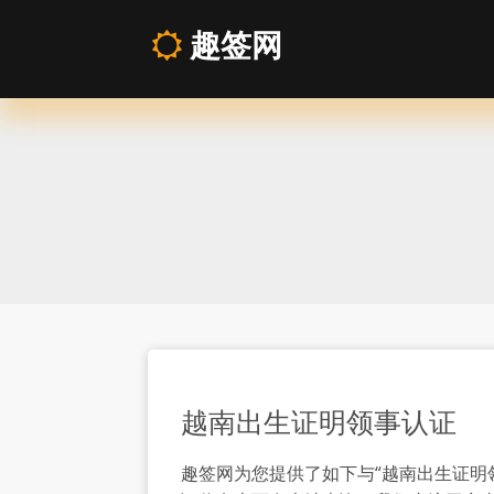
趣签网
越
南
出
生
证
明
越南出生证明领事认证
领
趣签网为您提供了如下与“越南出生证明