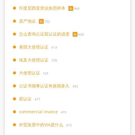
印度尼西亚营业执照样本
热
860
原产地证
热
702
怎么查询公证双认证的进度
热
628
泰国大使馆认证
613
埃及大使馆认证
578
大使馆认证
525
公证书领事认证有效期多久
492
双认证
477
commercial invoice
473
外贸发票中的VIA是什么
415