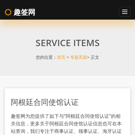
趣签网
Togg
navig
阿
SERVICE ITEMS
根
廷
您的位置：
首页
>
专题页面
> 正文
合
同
阿根廷合同使馆认证
使
趣签网为您提供了如下与“阿根廷合同使馆认证”的相
馆
关信息，更多关于阿根廷合同使馆认证信息也可在本
站查询，我们专注于商事认证、领事认证、海牙认证